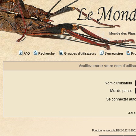
Monde des Phas
FAQ
Rechercher
Groupes d'utilisateurs
S'enregistrer
Prof
Veuillez entrer votre nom d'utili
Nom d'utilisateur:
Mot de passe:
Se connecter aut
J'ai 
Fonctionne avec
phpBB
2.0.22 © 2001