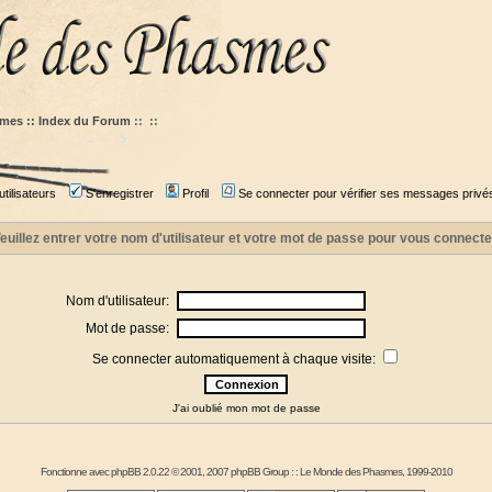
mes :: Index du Forum
::
::
tilisateurs
S'enregistrer
Profil
Se connecter pour vérifier ses messages privé
euillez entrer votre nom d'utilisateur et votre mot de passe pour vous connecte
Nom d'utilisateur:
Mot de passe:
Se connecter automatiquement à chaque visite:
J'ai oublié mon mot de passe
Fonctionne avec
phpBB
2.0.22 © 2001, 2007 phpBB Group : :
Le Monde des Phasmes
, 1999-2010