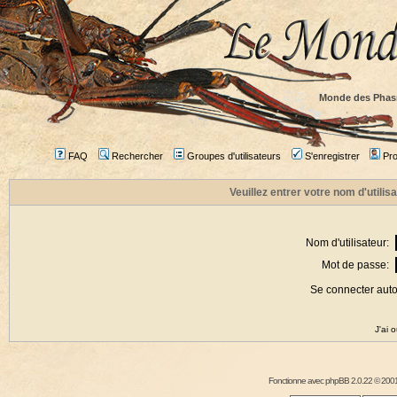
Monde des Phas
FAQ
Rechercher
Groupes d'utilisateurs
S'enregistrer
Prof
Veuillez entrer votre nom d'utili
Nom d'utilisateur:
Mot de passe:
Se connecter aut
J'ai 
Fonctionne avec
phpBB
2.0.22 © 2001