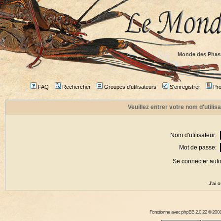
Monde des Phas
FAQ
Rechercher
Groupes d'utilisateurs
S'enregistrer
Prof
Veuillez entrer votre nom d'utili
Nom d'utilisateur:
Mot de passe:
Se connecter aut
J'ai 
Fonctionne avec
phpBB
2.0.22 © 2001