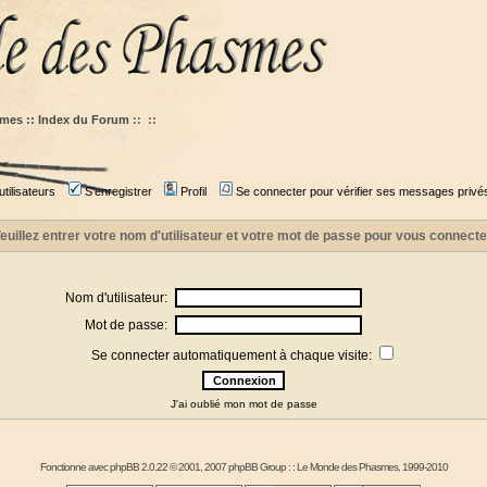
mes :: Index du Forum
::
::
tilisateurs
S'enregistrer
Profil
Se connecter pour vérifier ses messages privé
euillez entrer votre nom d'utilisateur et votre mot de passe pour vous connecte
Nom d'utilisateur:
Mot de passe:
Se connecter automatiquement à chaque visite:
J'ai oublié mon mot de passe
Fonctionne avec
phpBB
2.0.22 © 2001, 2007 phpBB Group : :
Le Monde des Phasmes
, 1999-2010