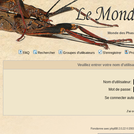
Monde des Phas
FAQ
Rechercher
Groupes d'utilisateurs
S'enregistrer
Prof
Veuillez entrer votre nom d'utili
Nom d'utilisateur:
Mot de passe:
Se connecter aut
J'ai 
Fonctionne avec
phpBB
2.0.22 © 2001