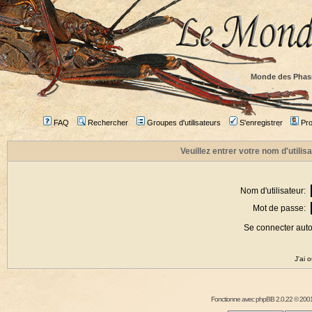
Monde des Phas
FAQ
Rechercher
Groupes d'utilisateurs
S'enregistrer
Prof
Veuillez entrer votre nom d'utili
Nom d'utilisateur:
Mot de passe:
Se connecter aut
J'ai 
Fonctionne avec
phpBB
2.0.22 © 2001