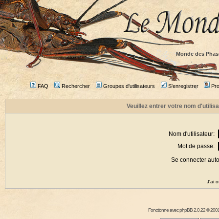
Monde des Phas
FAQ
Rechercher
Groupes d'utilisateurs
S'enregistrer
Prof
Veuillez entrer votre nom d'utili
Nom d'utilisateur:
Mot de passe:
Se connecter aut
J'ai 
Fonctionne avec
phpBB
2.0.22 © 2001