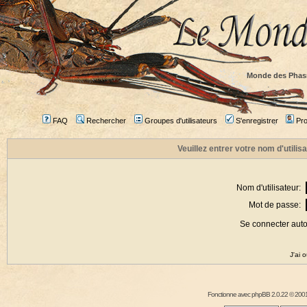
Monde des Phas
FAQ
Rechercher
Groupes d'utilisateurs
S'enregistrer
Prof
Veuillez entrer votre nom d'utili
Nom d'utilisateur:
Mot de passe:
Se connecter aut
J'ai 
Fonctionne avec
phpBB
2.0.22 © 2001