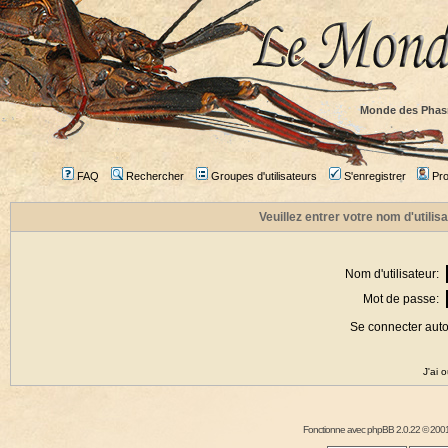
Monde des Phas
FAQ
Rechercher
Groupes d'utilisateurs
S'enregistrer
Prof
Veuillez entrer votre nom d'utili
Nom d'utilisateur:
Mot de passe:
Se connecter aut
J'ai 
Fonctionne avec
phpBB
2.0.22 © 2001