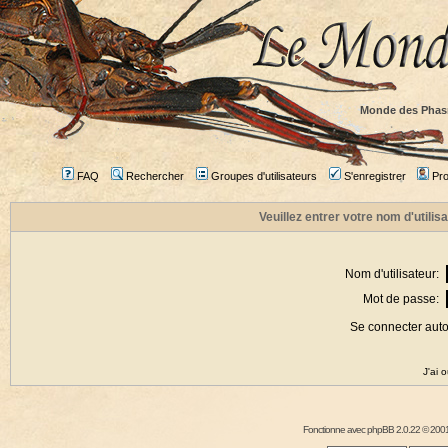
Monde des Phas
FAQ
Rechercher
Groupes d'utilisateurs
S'enregistrer
Prof
Veuillez entrer votre nom d'utili
Nom d'utilisateur:
Mot de passe:
Se connecter aut
J'ai 
Fonctionne avec
phpBB
2.0.22 © 2001