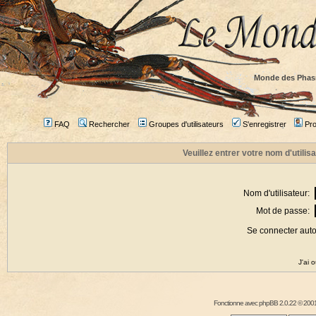
Monde des Phas
FAQ
Rechercher
Groupes d'utilisateurs
S'enregistrer
Prof
Veuillez entrer votre nom d'utili
Nom d'utilisateur:
Mot de passe:
Se connecter aut
J'ai 
Fonctionne avec
phpBB
2.0.22 © 2001