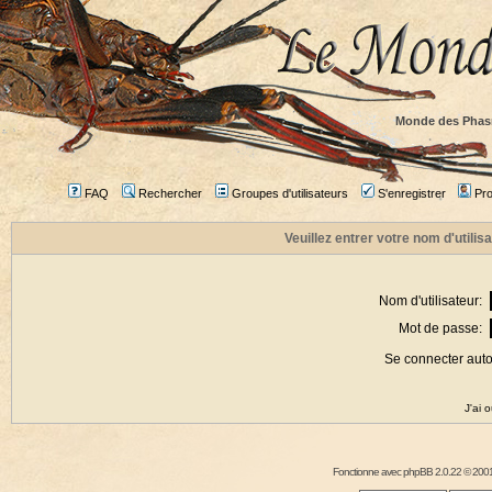
Monde des Phas
FAQ
Rechercher
Groupes d'utilisateurs
S'enregistrer
Prof
Veuillez entrer votre nom d'utili
Nom d'utilisateur:
Mot de passe:
Se connecter aut
J'ai 
Fonctionne avec
phpBB
2.0.22 © 2001