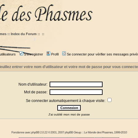
mes :: Index du Forum
::
::
tilisateurs
S'enregistrer
Profil
Se connecter pour vérifier ses messages privé
euillez entrer votre nom d'utilisateur et votre mot de passe pour vous connecte
Nom d'utilisateur:
Mot de passe:
Se connecter automatiquement à chaque visite:
J'ai oublié mon mot de passe
Fonctionne avec
phpBB
2.0.22 © 2001, 2007 phpBB Group : :
Le Monde des Phasmes
, 1999-2010