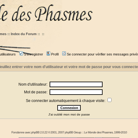
mes :: Index du Forum
::
::
tilisateurs
S'enregistrer
Profil
Se connecter pour vérifier ses messages privé
euillez entrer votre nom d'utilisateur et votre mot de passe pour vous connecte
Nom d'utilisateur:
Mot de passe:
Se connecter automatiquement à chaque visite:
J'ai oublié mon mot de passe
Fonctionne avec
phpBB
2.0.22 © 2001, 2007 phpBB Group : :
Le Monde des Phasmes
, 1999-2010