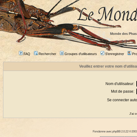
Monde des Phas
FAQ
Rechercher
Groupes d'utilisateurs
S'enregistrer
Prof
Veuillez entrer votre nom d'utili
Nom d'utilisateur:
Mot de passe:
Se connecter aut
J'ai 
Fonctionne avec
phpBB
2.0.22 © 2001