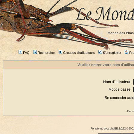
Monde des Phas
FAQ
Rechercher
Groupes d'utilisateurs
S'enregistrer
Prof
Veuillez entrer votre nom d'utili
Nom d'utilisateur:
Mot de passe:
Se connecter aut
J'ai 
Fonctionne avec
phpBB
2.0.22 © 2001