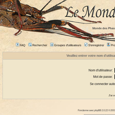
Monde des Phas
FAQ
Rechercher
Groupes d'utilisateurs
S'enregistrer
Prof
Veuillez entrer votre nom d'utili
Nom d'utilisateur:
Mot de passe:
Se connecter aut
J'ai 
Fonctionne avec
phpBB
2.0.22 © 2001