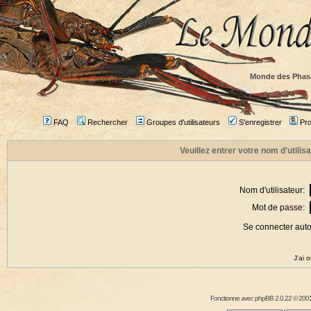
Monde des Phas
FAQ
Rechercher
Groupes d'utilisateurs
S'enregistrer
Prof
Veuillez entrer votre nom d'utili
Nom d'utilisateur:
Mot de passe:
Se connecter aut
J'ai 
Fonctionne avec
phpBB
2.0.22 © 2001