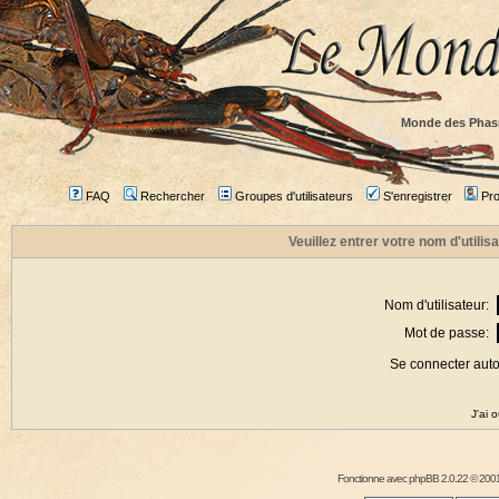
Monde des Phas
FAQ
Rechercher
Groupes d'utilisateurs
S'enregistrer
Prof
Veuillez entrer votre nom d'utili
Nom d'utilisateur:
Mot de passe:
Se connecter aut
J'ai 
Fonctionne avec
phpBB
2.0.22 © 2001