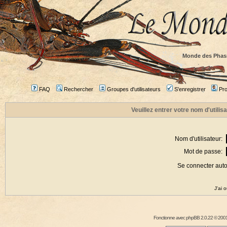
Monde des Phas
FAQ
Rechercher
Groupes d'utilisateurs
S'enregistrer
Prof
Veuillez entrer votre nom d'utili
Nom d'utilisateur:
Mot de passe:
Se connecter aut
J'ai 
Fonctionne avec
phpBB
2.0.22 © 2001