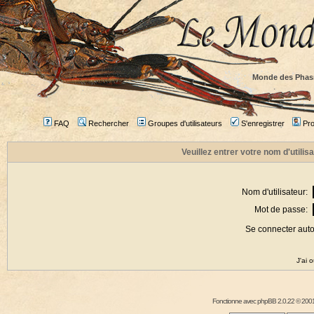
Monde des Phas
FAQ
Rechercher
Groupes d'utilisateurs
S'enregistrer
Prof
Veuillez entrer votre nom d'utili
Nom d'utilisateur:
Mot de passe:
Se connecter aut
J'ai 
Fonctionne avec
phpBB
2.0.22 © 2001