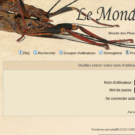
Monde des Phas
FAQ
Rechercher
Groupes d'utilisateurs
S'enregistrer
Prof
Veuillez entrer votre nom d'utili
Nom d'utilisateur:
Mot de passe:
Se connecter aut
J'ai 
Fonctionne avec
phpBB
2.0.22 © 2001