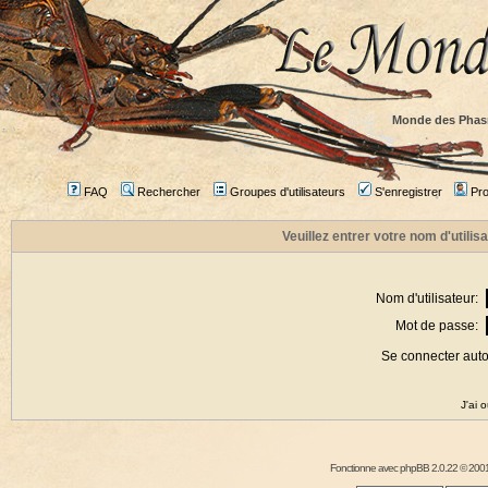
Monde des Phas
FAQ
Rechercher
Groupes d'utilisateurs
S'enregistrer
Prof
Veuillez entrer votre nom d'utili
Nom d'utilisateur:
Mot de passe:
Se connecter aut
J'ai 
Fonctionne avec
phpBB
2.0.22 © 2001