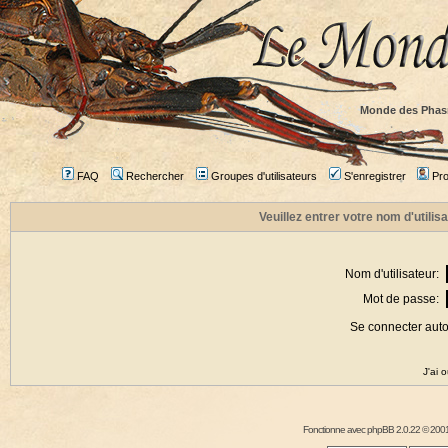
Monde des Phas
FAQ
Rechercher
Groupes d'utilisateurs
S'enregistrer
Prof
Veuillez entrer votre nom d'utili
Nom d'utilisateur:
Mot de passe:
Se connecter aut
J'ai 
Fonctionne avec
phpBB
2.0.22 © 2001