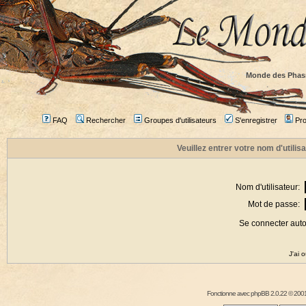
Monde des Phas
FAQ
Rechercher
Groupes d'utilisateurs
S'enregistrer
Prof
Veuillez entrer votre nom d'utili
Nom d'utilisateur:
Mot de passe:
Se connecter aut
J'ai 
Fonctionne avec
phpBB
2.0.22 © 2001