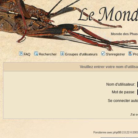
Monde des Phas
FAQ
Rechercher
Groupes d'utilisateurs
S'enregistrer
Prof
Veuillez entrer votre nom d'utili
Nom d'utilisateur:
Mot de passe:
Se connecter aut
J'ai 
Fonctionne avec
phpBB
2.0.22 © 2001