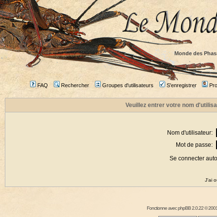
Monde des Phas
FAQ
Rechercher
Groupes d'utilisateurs
S'enregistrer
Prof
Veuillez entrer votre nom d'utili
Nom d'utilisateur:
Mot de passe:
Se connecter aut
J'ai 
Fonctionne avec
phpBB
2.0.22 © 2001