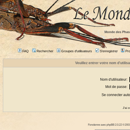
Monde des Phas
FAQ
Rechercher
Groupes d'utilisateurs
S'enregistrer
Prof
Veuillez entrer votre nom d'utili
Nom d'utilisateur:
Mot de passe:
Se connecter aut
J'ai 
Fonctionne avec
phpBB
2.0.22 © 2001