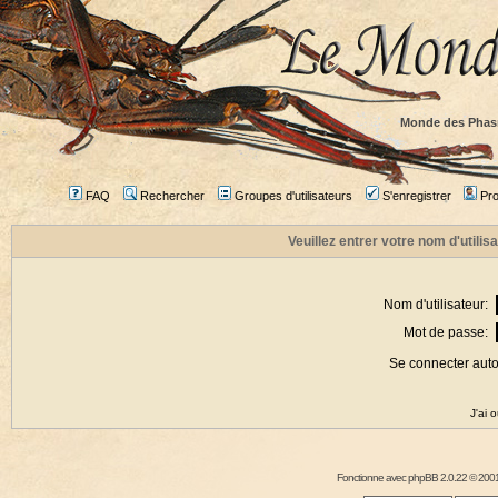
Monde des Phas
FAQ
Rechercher
Groupes d'utilisateurs
S'enregistrer
Prof
Veuillez entrer votre nom d'utili
Nom d'utilisateur:
Mot de passe:
Se connecter aut
J'ai 
Fonctionne avec
phpBB
2.0.22 © 2001