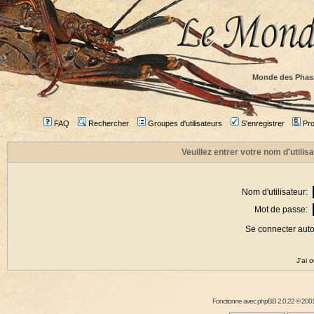
Monde des Phas
FAQ
Rechercher
Groupes d'utilisateurs
S'enregistrer
Prof
Veuillez entrer votre nom d'utili
Nom d'utilisateur:
Mot de passe:
Se connecter aut
J'ai 
Fonctionne avec
phpBB
2.0.22 © 2001