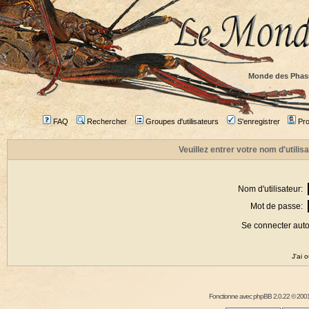
Monde des Phas
FAQ
Rechercher
Groupes d'utilisateurs
S'enregistrer
Prof
Veuillez entrer votre nom d'utili
Nom d'utilisateur:
Mot de passe:
Se connecter aut
J'ai 
Fonctionne avec
phpBB
2.0.22 © 2001