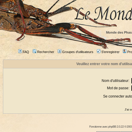
Monde des Phas
FAQ
Rechercher
Groupes d'utilisateurs
S'enregistrer
Prof
Veuillez entrer votre nom d'utili
Nom d'utilisateur:
Mot de passe:
Se connecter aut
J'ai 
Fonctionne avec
phpBB
2.0.22 © 2001