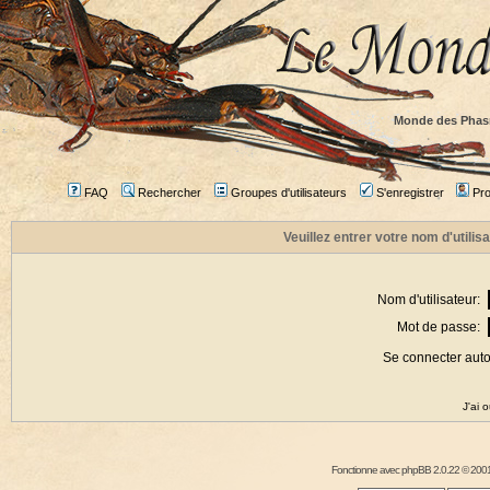
Monde des Phas
FAQ
Rechercher
Groupes d'utilisateurs
S'enregistrer
Prof
Veuillez entrer votre nom d'utili
Nom d'utilisateur:
Mot de passe:
Se connecter aut
J'ai 
Fonctionne avec
phpBB
2.0.22 © 2001