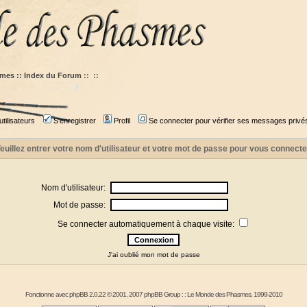
mes :: Index du Forum
::
::
tilisateurs
S'enregistrer
Profil
Se connecter pour vérifier ses messages privé
euillez entrer votre nom d'utilisateur et votre mot de passe pour vous connecte
Nom d'utilisateur:
Mot de passe:
Se connecter automatiquement à chaque visite:
J'ai oublié mon mot de passe
Fonctionne avec
phpBB
2.0.22 © 2001, 2007 phpBB Group : :
Le Monde des Phasmes
, 1999-2010