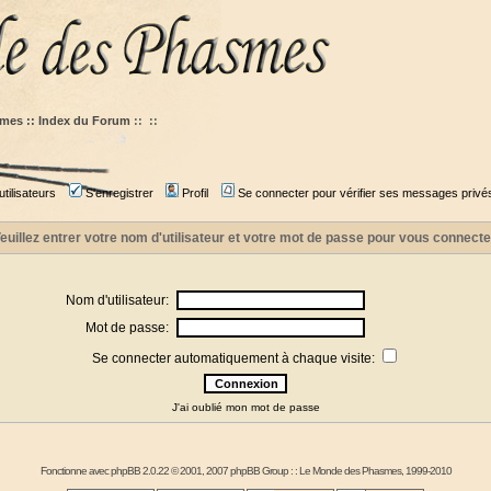
mes :: Index du Forum
::
::
tilisateurs
S'enregistrer
Profil
Se connecter pour vérifier ses messages privé
euillez entrer votre nom d'utilisateur et votre mot de passe pour vous connecte
Nom d'utilisateur:
Mot de passe:
Se connecter automatiquement à chaque visite:
J'ai oublié mon mot de passe
Fonctionne avec
phpBB
2.0.22 © 2001, 2007 phpBB Group : :
Le Monde des Phasmes
, 1999-2010