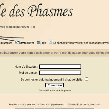
mes :: Index du Forum
::
::
tilisateurs
S'enregistrer
Profil
Se connecter pour vérifier ses messages privé
euillez entrer votre nom d'utilisateur et votre mot de passe pour vous connecte
Nom d'utilisateur:
Mot de passe:
Se connecter automatiquement à chaque visite:
J'ai oublié mon mot de passe
Fonctionne avec
phpBB
2.0.22 © 2001, 2007 phpBB Group : :
Le Monde des Phasmes
, 1999-2010