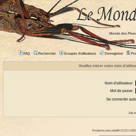
Monde des Phas
FAQ
Rechercher
Groupes d'utilisateurs
S'enregistrer
Prof
Veuillez entrer votre nom d'utili
Nom d'utilisateur:
Mot de passe:
Se connecter aut
J'ai 
Fonctionne avec
phpBB
2.0.22 © 2001