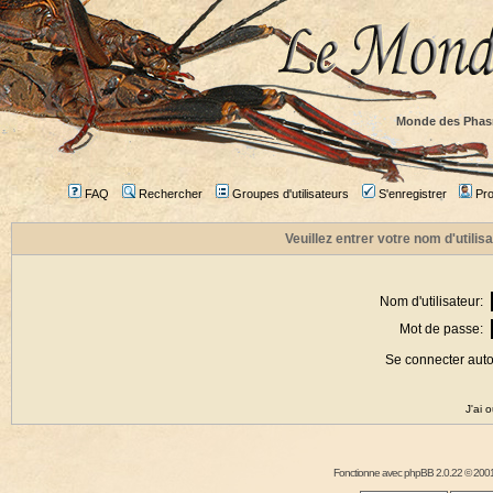
Monde des Phas
FAQ
Rechercher
Groupes d'utilisateurs
S'enregistrer
Prof
Veuillez entrer votre nom d'utili
Nom d'utilisateur:
Mot de passe:
Se connecter aut
J'ai 
Fonctionne avec
phpBB
2.0.22 © 2001