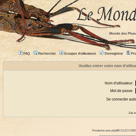
Monde des Phas
FAQ
Rechercher
Groupes d'utilisateurs
S'enregistrer
Prof
Veuillez entrer votre nom d'utili
Nom d'utilisateur:
Mot de passe:
Se connecter aut
J'ai 
Fonctionne avec
phpBB
2.0.22 © 2001