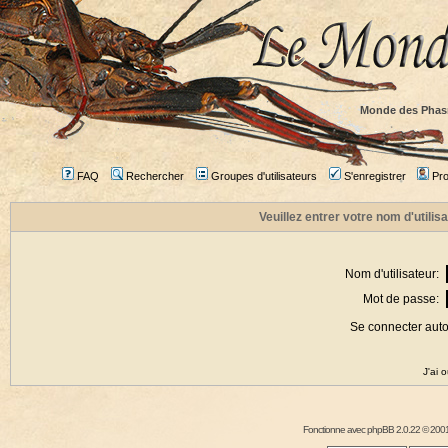
Monde des Phas
FAQ
Rechercher
Groupes d'utilisateurs
S'enregistrer
Prof
Veuillez entrer votre nom d'utili
Nom d'utilisateur:
Mot de passe:
Se connecter aut
J'ai 
Fonctionne avec
phpBB
2.0.22 © 2001