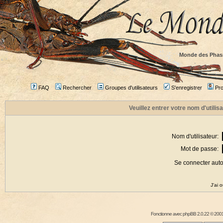
Monde des Phas
FAQ
Rechercher
Groupes d'utilisateurs
S'enregistrer
Prof
Veuillez entrer votre nom d'utili
Nom d'utilisateur:
Mot de passe:
Se connecter aut
J'ai 
Fonctionne avec
phpBB
2.0.22 © 2001