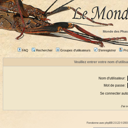
Monde des Phas
FAQ
Rechercher
Groupes d'utilisateurs
S'enregistrer
Prof
Veuillez entrer votre nom d'utili
Nom d'utilisateur:
Mot de passe:
Se connecter aut
J'ai 
Fonctionne avec
phpBB
2.0.22 © 2001