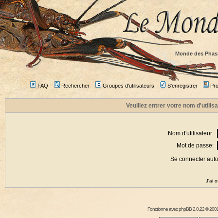
Monde des Phas
FAQ
Rechercher
Groupes d'utilisateurs
S'enregistrer
Prof
Veuillez entrer votre nom d'utili
Nom d'utilisateur:
Mot de passe:
Se connecter aut
J'ai 
Fonctionne avec
phpBB
2.0.22 © 2001