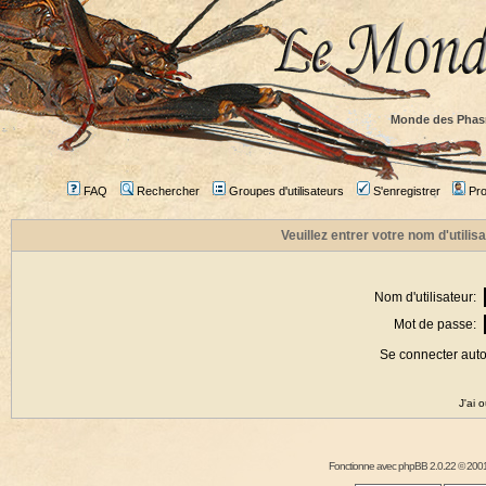
Monde des Phas
FAQ
Rechercher
Groupes d'utilisateurs
S'enregistrer
Prof
Veuillez entrer votre nom d'utili
Nom d'utilisateur:
Mot de passe:
Se connecter aut
J'ai 
Fonctionne avec
phpBB
2.0.22 © 2001