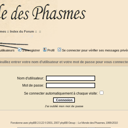
mes :: Index du Forum
::
::
tilisateurs
S'enregistrer
Profil
Se connecter pour vérifier ses messages privé
euillez entrer votre nom d'utilisateur et votre mot de passe pour vous connecte
Nom d'utilisateur:
Mot de passe:
Se connecter automatiquement à chaque visite:
J'ai oublié mon mot de passe
Fonctionne avec
phpBB
2.0.22 © 2001, 2007 phpBB Group : :
Le Monde des Phasmes
, 1999-2010