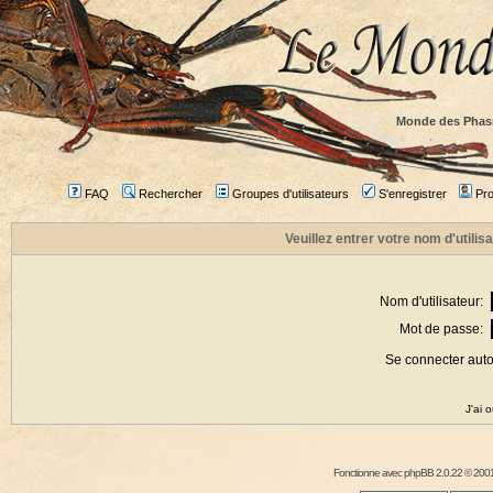
Monde des Phas
FAQ
Rechercher
Groupes d'utilisateurs
S'enregistrer
Prof
Veuillez entrer votre nom d'utili
Nom d'utilisateur:
Mot de passe:
Se connecter aut
J'ai 
Fonctionne avec
phpBB
2.0.22 © 2001