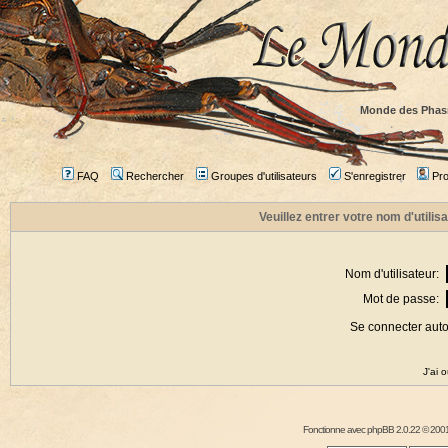
Monde des Phas
FAQ
Rechercher
Groupes d'utilisateurs
S'enregistrer
Prof
Veuillez entrer votre nom d'utili
Nom d'utilisateur:
Mot de passe:
Se connecter aut
J'ai 
Fonctionne avec
phpBB
2.0.22 © 2001