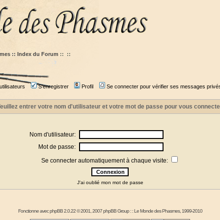
mes :: Index du Forum
::
::
tilisateurs
S'enregistrer
Profil
Se connecter pour vérifier ses messages privé
euillez entrer votre nom d'utilisateur et votre mot de passe pour vous connecte
Nom d'utilisateur:
Mot de passe:
Se connecter automatiquement à chaque visite:
J'ai oublié mon mot de passe
Fonctionne avec
phpBB
2.0.22 © 2001, 2007 phpBB Group : :
Le Monde des Phasmes
, 1999-2010