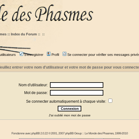
mes :: Index du Forum
::
::
tilisateurs
S'enregistrer
Profil
Se connecter pour vérifier ses messages privé
euillez entrer votre nom d'utilisateur et votre mot de passe pour vous connecte
Nom d'utilisateur:
Mot de passe:
Se connecter automatiquement à chaque visite:
J'ai oublié mon mot de passe
Fonctionne avec
phpBB
2.0.22 © 2001, 2007 phpBB Group : :
Le Monde des Phasmes
, 1999-2010